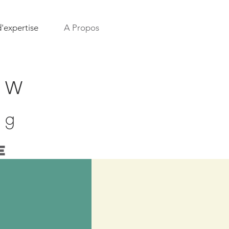
'expertise
A Propos
OW
ng
E