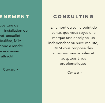
ENEMENT
Consulting
uverture de
En amont ou sur le point de
, installation de
vente, que vous soyez une
nd, actualité
marque une enseigne, un
ticulière, M'M
indépendant ou succursaliste,
ribue à rendre
M'M vous propose des
re événement
missions transversales et
attractif.
adaptées à vos
problématiques.
Contact >
Contact >