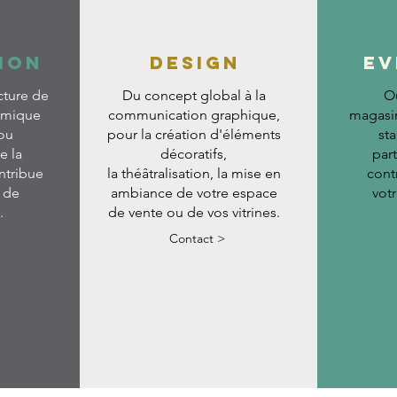
ION
DESIGN
EV
cture de
Du concept global à la
O
namique
communication graphique,
magasin
ou
pour la création
d'éléments
sta
e la
décoratifs,
par
ntribue
la théâtralisation, la mise en
cont
 de
ambiance de votre espace
vot
.
de vente ou de vos vitrines.
Contact >