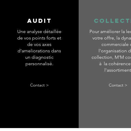
AUDIT
COLLECT
Une analyse détaillée
Pour améliorer la le
de vos points forts et
votre offre, la dy
de vos axes
commerciale 
d'ameliorations dans
l'organisation d
un diagnostic
collection, M'M co
personnalisé.
à la cohérence
l'assortiment
Contact >
Contact >